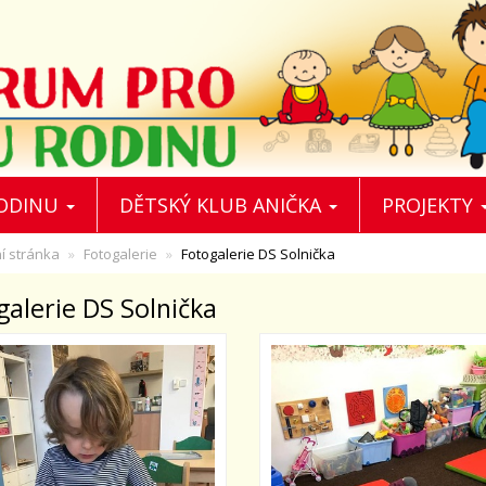
RODINU
DĚTSKÝ KLUB ANIČKA
PROJEKTY
í stránka
Fotogalerie
Fotogalerie DS Solnička
galerie DS Solnička