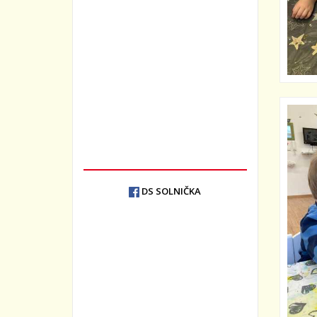
D
S SOLNIČK
A